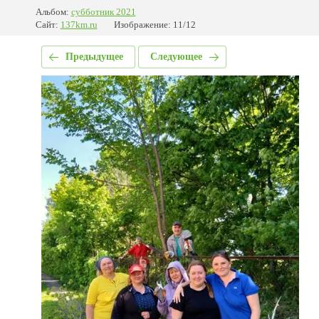
Альбом:
субботник 2021
Сайт:
137km.ru
Изображение: 11/12
Предыдущее
Следующее