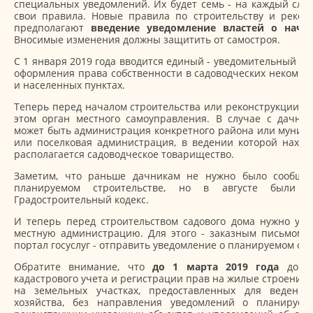
специальных уведомлений. Их будет семь - на каждый слу
свои правила. Новые правила по строительству и рекон
предполагают
введение уведомление властей о начал
Вносимые изменения должны защитить от самостроя.
С 1 января 2019 года вводится единый - уведомительный - п
оформления права собственности в садоводческих некомме
и населенных пунктах.
Теперь перед началом строительства или реконструкции д
этом орган местного самоуправления. В случае с дачн
может быть администрация конкретного района или муници
или поселковая администрация, в ведении которой находя
располагается садоводческое товарищество.
Заметим, что раньше дачникам не нужно было сообща
планируемом строительстве, но в августе были 
Градостроительный кодекс.
И теперь перед строительством садового дома нужно уве
местную администрацию. Для этого - заказным письмом,
портал госуслуг - отправить уведомление о планируемом стр
Обратите внимание, что
до 1 марта 2019 года
допу
кадастрового учета и регистрации прав на жилые строения,
на земельных участках, предоставленных для ведения 
хозяйства, без направления уведомлений о планируем